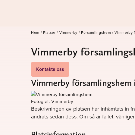
Hem
/
Platser
/
Vimmerby
/
Församlingshem
/
Vimmerby 
Vimmerby församling
Kontakta oss
Vimmerby församlingshem 
Fotograf: Vimmerby
Beskrivningen av platsen har inhämtats in fr
ändrats sedan dess. Om så är fallet, vänli
Platsinformation