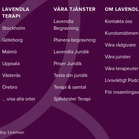
LAVENDLA
VÅRA TJÄNSTER
OM LAVEND
TERAPI
Lavendla
Kontakta oss
Stockholm
Begravning
Kundomdömen
Göteborg
Planera begravning
Våra rådgivare
Malmö
Lavendla Juridik
Våra jurister
Uppsala
Priser Juridik
Våra terapeuter
Västerås
Testa din juridik
Livsviktigt Podc
Örebro
Terapi & samtal
För insamlingso
… visa alla orter
Självtester Terapi
licy
.
Licenser.