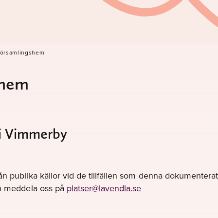
församlingshem
shem
i Vimmerby
ån publika källor vid de tillfällen som denna dokumenterats
gen meddela oss på
platser@lavendla.se