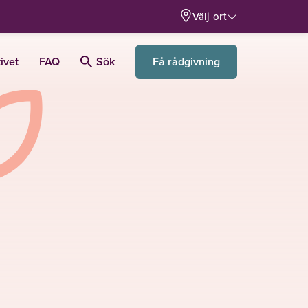
Välj ort
Få rådgivning
ivet
FAQ
Sök