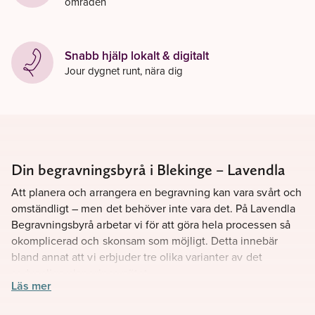
områden
Snabb hjälp lokalt & digitalt
Jour dygnet runt, nära dig
Din begravningsbyrå i Blekinge – Lavendla
Att planera och arrangera en begravning kan vara svårt och
omständligt – men det behöver inte vara det. På Lavendla
Begravningsbyrå arbetar vi för att göra hela processen så
okomplicerad och skonsam som möjligt. Detta innebär
bland annat att vi erbjuder tre olika varianter av det
sedvanliga planeringsmötet.
Läs mer
Hos oss kan planeringsmötet antingen ske i formen av ett