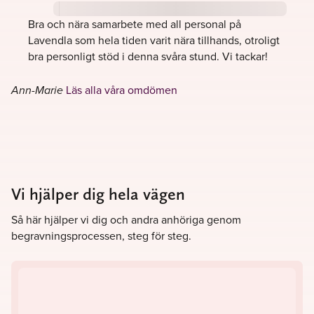
fysiskt möte eller i formen av ett telefonmöte. Ett tredje
Bra och nära samarbete med all personal på
alternativ är att göra alla val direkt i vårt planeringsverktyg
Lavendla som hela tiden varit nära tillhands, otroligt
här på hemsidan. Oavsett vilken mötesvariant som passar
bra personligt stöd i denna svåra stund. Vi tackar!
dig bäst får du alltid tillgång till en av våra erfarna
begravningsrådgivare. Rådgivaren ansvarar för hela
begravningsarrangemanget och blir din egen kontakt hos
Läs alla våra omdömen
Ann-Marie
oss. Du har med andra ord alltid en person att luta dig
tillbaka på.
Har du frågor eller funderingar kring oss som
begravningsbyrå eller kring begravningar i allmänhet? Hör
av dig till oss så hjälper vi dig! Varma hälsningar från alla
Vi hjälper dig hela vägen
rådgivare på Lavendla Begravningsbyrå Blekinge.
Så här hjälper vi dig och andra anhöriga genom
begravningsprocessen, steg för steg.
Läs gärna mer på våra lokala informationssidor:
Asarum
,
Jämjö
,
Karlshamn
,
Karlskrona
,
Olofström
,
Ronneby
,
Sölvesborg