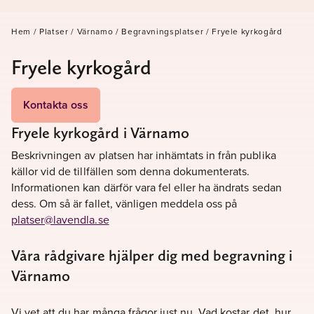
Hem
/
Platser
/
Värnamo
/
Begravningsplatser
/
Fryele kyrkogård
Fryele kyrkogård
Kontakta oss
Fryele kyrkogård i Värnamo
Beskrivningen av platsen har inhämtats in från publika
källor vid de tillfällen som denna dokumenterats.
Informationen kan därför vara fel eller ha ändrats sedan
dess. Om så är fallet, vänligen meddela oss på
platser@lavendla.se
Våra rådgivare hjälper dig med begravning i
Värnamo
Vi vet att du har många frågor just nu. Vad kostar det, hur