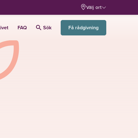
Välj ort
Få rådgivning
ivet
FAQ
Sök