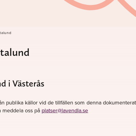
talund
stalund
d i Västerås
ån publika källor vid de tillfällen som denna dokumenterats
gen meddela oss på
platser@lavendla.se