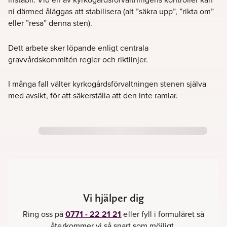
ni därmed åläggas att stabilisera (alt ”säkra upp”, ”rikta om”
eller ”resa” denna sten).
Dett arbete sker löpande enligt centrala
gravvårdskommitén regler och riktlinjer.
I många fall välter kyrkogårdsförvaltningen stenen själva
med avsikt, för att säkerställa att den inte ramlar.
Vi hjälper dig
Ring oss på
0771 - 22 21 21
eller fyll i formuläret så
återkommer vi så snart som möjligt.