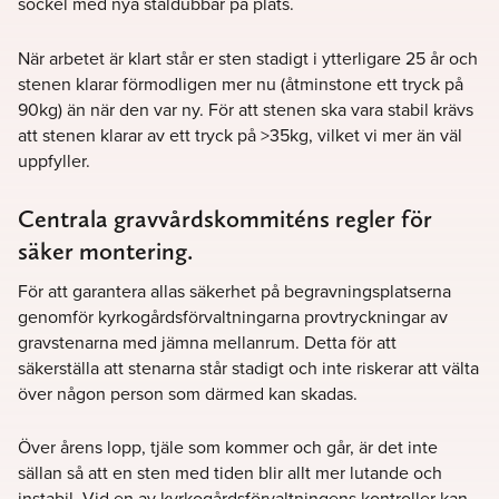
sockel med nya ståldubbar på plats.
När arbetet är klart står er sten stadigt i ytterligare 25 år och
stenen klarar förmodligen mer nu (åtminstone ett tryck på
90kg) än när den var ny. För att stenen ska vara stabil krävs
att stenen klarar av ett tryck på >35kg, vilket vi mer än väl
uppfyller.
Centrala gravvårdskommiténs regler för
säker montering.
För att garantera allas säkerhet på begravningsplatserna
genomför kyrkogårdsförvaltningarna provtryckningar av
gravstenarna med jämna mellanrum. Detta för att
säkerställa att stenarna står stadigt och inte riskerar att välta
över någon person som därmed kan skadas.
Över årens lopp, tjäle som kommer och går, är det inte
sällan så att en sten med tiden blir allt mer lutande och
instabil. Vid en av kyrkogårdsförvaltningens kontroller kan