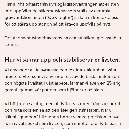
Har ni fått påtalat från kyrkogårdsförvaltningen att er sten
inte uppfyller de säkerhetskrav som ställs av centrala
gravvårdskommitén (”CGK-regler”) så kan ni kontakta oss
för att säkra upp stenen så att kraven uppfylls på nytt.
Det är gravrättsinnehavarens ansvar att säkra upp instabila
stenar.
Hur vi säkrar upp och stabiliserar er livsten.
Vi använder alltid syrafasta och rostfria ståldubbar i våra
arbeten. Eftersom vi använder oss av de bästa materialen
och högsta kvalitet i vårt arbete, lämnar vi även en 25-årig
garanti genom vår partner som hjälper er på plats.
Vi börjar en säkring med att lyfta av stenen från sin sockel
och rikta sockeln så att den återigen står stabilt. När vi
säkrat ”grunden” till stenen borrar vi med precision in nya
hål i såväl sockel som livsten, som därefter åter lyfts på sin