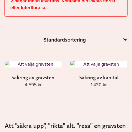
2 dagar innan leverans. Kontakta din lokala florist
eller Interflora.se.
Säkring av gravsten
Säkring av kapitäl
4 595
kr
1 430
kr
Att ”säkra upp”, ”rikta” alt. ”resa” en gravsten