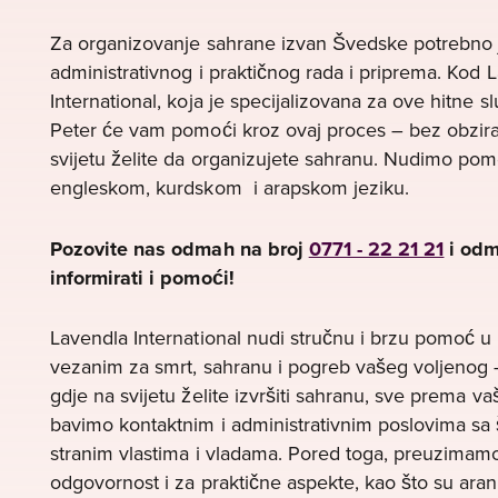
Za organizovanje sahrane izvan Švedske potrebno
administrativnog i praktičnog rada i priprema. Kod 
International, koja je specijalizovana za ove hitne s
Peter će vam pomoći kroz ovaj proces – bez obzira
svijetu želite da organizujete sahranu. Nudimo p
engleskom, kurdskom i arapskom jeziku.
Pozovite nas odmah na broj
0771 - 22 21 21
i odm
informirati i pomoći!
Lavendla International nudi stručnu i brzu pomoć u
vezanim za smrt, sahranu i pogreb vašeg voljenog 
gdje na svijetu želite izvršiti sahranu, sve prema v
bavimo kontaktnim i administrativnim poslovima sa š
stranim vlastima i vladama. Pored toga, preuzima
odgovornost i za praktične aspekte, kao što su aranž