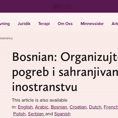
vning
Juridik
Terapi
Om Oss
Minnessidor
Ark
transtvu
Bosnian: Organizujt
pogreb i sahranjivan
inostranstvu
This article is also available
in:
English
,
Arabic
,
Bosnian
,
Croatian
,
Dutch
,
Frenc
Polish,
Serbian
and
Spanish