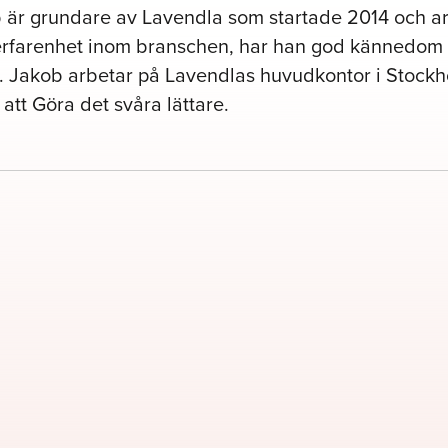
 är grundare av Lavendla som startade 2014 och ar
erfarenhet inom branschen, har han god kännedom 
i. Jakob arbetar på Lavendlas huvudkontor i Stockh
 att Göra det svåra lättare.