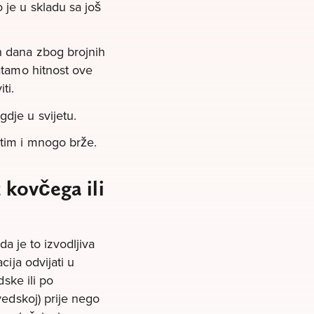
je u skladu sa još
h dana zbog brojnih
atamo hitnost ove
ti.
dje u svijetu.
utim i mnogo brže.
 kovčega ili
a je to izvodljiva
ija odvijati u
ske ili po
edskoj) prije nego