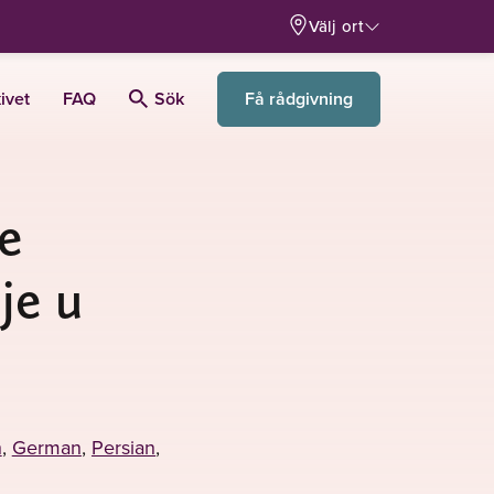
Välj ort
Få rådgivning
ivet
FAQ
Sök
e
je u
h
,
German
,
Persian
,