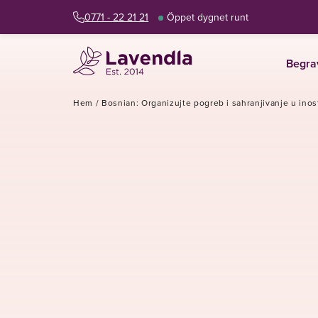
0771 - 22 21 21
Öppet dygnet runt
Begra
Hem
/
Bosnian: Organizujte pogreb i sahranjivanje u inos