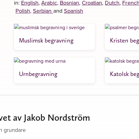
in:
English
,
Arabic
,
Bosnian
,
Croatian
,
Dutch
,
Frenc
Polish,
Serbian
and
Spanish
Muslimsk begravning
Kristen be
Urnbegravning
Katolsk be
ivet av Jakob Nordström
h grundare