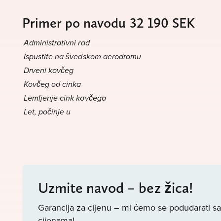
Primer po navodu 32 190 SEK
Administrativni rad
Ispustite na švedskom aerodromu
Drveni kovčeg
Kovčeg od cinka
Lemljenje cink kovčega
Let, počinje u
Uzmite navod – bez žica!
Garancija za cijenu – mi ćemo se podudarati s
cijenama!