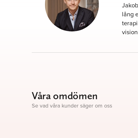
Jakob
lång 
terap
vision
Våra omdömen
Se vad våra kunder säger om oss