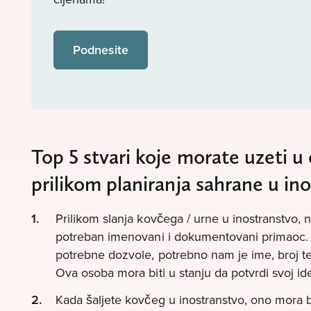
Podnesite
Top 5 stvari koje morate uzeti u 
prilikom planiranja sahrane u in
Prilikom slanja kovčega / urne u inostranstvo, 
potreban imenovani i dokumentovani primaoc. D
potrebne dozvole, potrebno nam je ime, broj tel
Ova osoba mora biti u stanju da potvrdi svoj ide
Kada šaljete kovčeg u inostranstvo, ono mora b