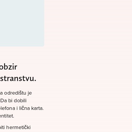
obzir
ostranstvu.
na odredištu je
a bi dobili
efona i lična karta.
ntitet.
iti hermetički