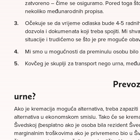
zatvoreno – čime se osiguramo. Pored toga što 
nekoliko međunarodnih propisa.
Očekuje se da vrijeme odlaska bude 4-5 radni
dozvola i dokumenata koji treba spojiti. Mi shv
situacije i trudićemo se što je pre moguće obavi
Mi smo u mogućnosti da preminulu osobu bilo g
Kovčeg je skuplji za transport nego urna, međ
Prevoz
urne?
Ako je kremacija moguća alternativa, treba zapaziti d
alternativa u ekonomskom smislu. Tako će se kremac
Švedskoj (besplatno ako je osoba bila rezident Šved
marginalnim troškovima ako je privremeno bio u Šv