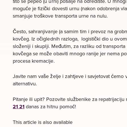
što se pepeo (u urni) pošalje na odredište. U mnog
moguće je fizički dovesti urnu (nakon odobrenja vlast
smanjuje troškove transporta urne na nulu.
Često, sahranjivanje (a samim tim i prevoz na grobni
kovčeg. Iz očiglednih razloga, logistički dio u ovo
složeniji i skuplji. Međutim, za razliku od transport
kovčega se može obaviti mnogo ranije jer nema po
procesa kremacije.
Javite nam vaše želje i zahtjeve i savjetovat ćemo v
alternativu.
Pitanje ili upit? Pozovite službenike za repatrijaciju
21 21
danas za hitnu pomoć!
This article is also available