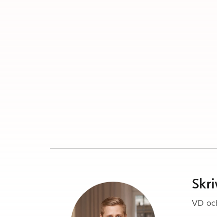
Skr
VD oc