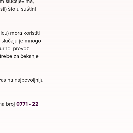
im slučajevima,
i) što u suštini
cu) mora koristiti
m slučaju je mnogo
a urne, prevoz
trebe za čekanje
as na najpovoljniju
 na broj
0771 - 22