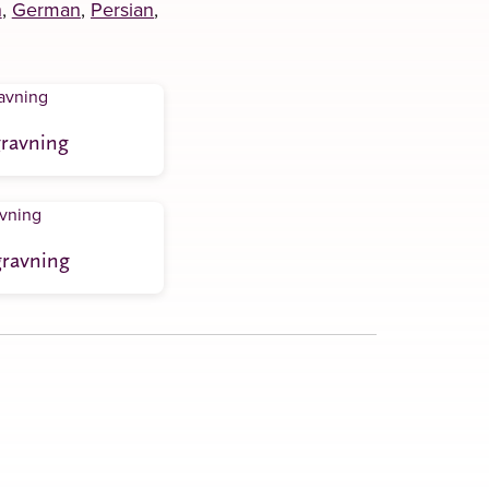
h
,
German
,
Persian
,
gravning
gravning