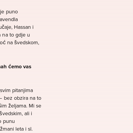
 je puno
Lavendla
lučaje, Hassan i
 na to gdje u
omoć na švedskom,
ah ćemo vas
 svim pitanjima
– bez obzira na to
ašim željama. Mi se
vedskim, ali i
mo punu
mani leta i sl.